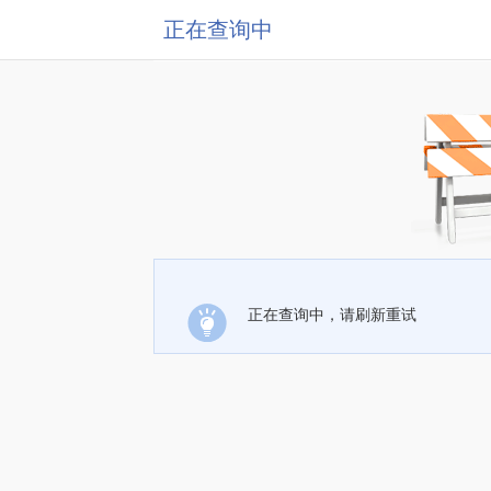
正在查询中
正在查询中，请刷新重试